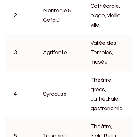
Cathédrale,
Monreale &
2
plage, vieille
Cefalù
ville
Vallée des
3
Agrifente
Temples,
musée
Théâtre
grecs,
4
Syracuse
cathédrale,
gastronomie
Théâtre,
5
Taormina
Isola Bella,