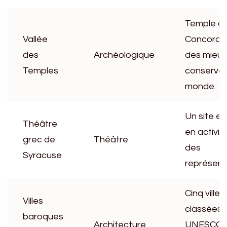
Temple de
Vallée
Concorde,
des
Archéologique
des mieux
Temples
conservé
monde.
Un site e
Théâtre
en activit
grec de
Théâtre
des
Syracuse
représent
Cinq villes
Villes
classées
baroques
Architecture
UNESCO, r