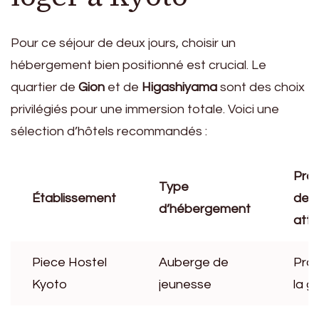
Pour ce séjour de deux jours, choisir un
hébergement bien positionné est crucial. Le
quartier de
Gion
et de
Higashiyama
sont des choix
privilégiés pour une immersion totale. Voici une
sélection d’hôtels recommandés :
Prox
Type
Établissement
des
d’hébergement
attr
Piece Hostel
Auberge de
Pro
Kyoto
jeunesse
la g