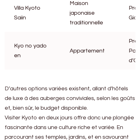
Maison
Villa Kyoto
Pro
japonaise
Saiin
Gio
traditionnelle
Près
Kyo no yado
Appartement
Pavi
en
d’Or
D’autres options variées existent, allant d’hôtels
de luxe à des auberges conviviales, selon les goûts
et, bien sûr, le budget disponible.
Visiter Kyoto en deux jours offre donc une plongée
fascinante dans une culture riche et variée. En
parcourant ses temples, jardins, et en savourant